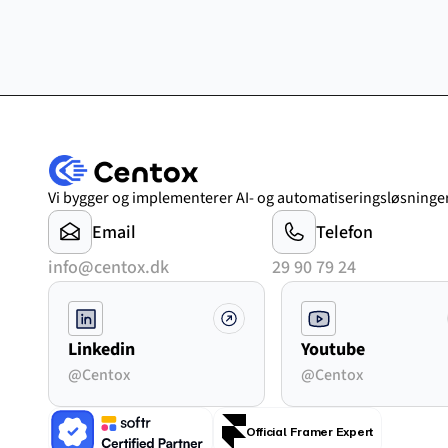
Vi bygger og implementerer AI- og automatiseringsløsninger
Email
Telefon
info@centox.dk
29 90 79 24
Linkedin
Youtube
@Centox
@Centox
Official Framer Expert