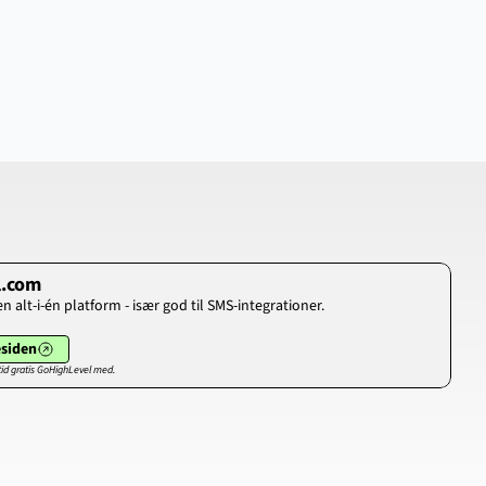
l.com
 alt-i-én platform - især god til SMS-integrationer.
esiden
ltid gratis GoHighLevel med.