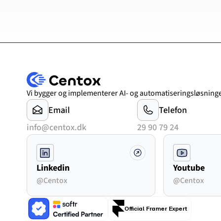
Vi bygger og implementerer AI- og automatiseringsløsninge
Email
Telefon
info@centox.dk
29 90 79 24
Linkedin
Youtube
@Centox
@Centox
Official Framer Expert