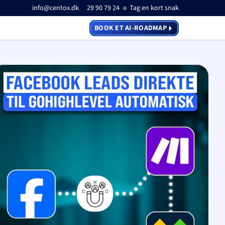
info@centox.dk
29 90 79 24
Tag en kort snak
BOOK ET AI-ROADMAP