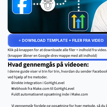
DOWNLOAD TEMPLATE + FILER FRA VIDEO
Klik på knappen for at downloade alle filer + indhold fra video
(knapper åbner en Google-drev mappe med alt indhold)
Hvad gennemgås på videoen:
I denne guide viser vi trin for trin, hvordan du sender Faceboo
ved hjælp af tre metoder.
Direkte integration i GoHighLevel
Webhook fra Make.com til GoHighLevel
Fuldt automatiseret opsætning inde i Make.com
Vi gennemgår fordele og opsætning for hver metode, så du k