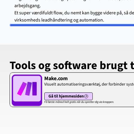
arbejdsgang.
Et super værdifuldt flow, du nemt kan bygge videre på, så det 
virksomheds leadhåndtering og automation.
Tools og software brugt 
Make.com
Visuelt automatiseringsværktøj, der forbinder sys
Gå til hjemmesiden
Få første måned helt gratis når du opretter dig via knappen.