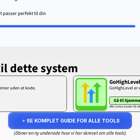
passer perfekt til din 
til dette system
GoHighLeve
temer uden at kode.
GoHighLevel er en
Gå til hjemm
Alle Centox kunder får a
SE KOMPLET GUIDE FOR ALLE TOOLS
(åbner en ny underside hvor vi har skrevet om alle tools)