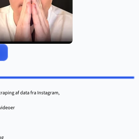
.
raping af data fra Instagram, 
 videoer
ng