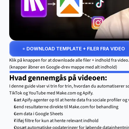
DOWNLOAD TEMPLATE + FILER FRA VIDEO
Klik på knappen for at downloade alle filer + indhold fra video
(knapper åbner en Google-drev mappe med alt indhold)
Hvad gennemgås på videoen:
I denne guide viser vi trin for trin, hvordan du automatiserer sc
TikTok og YouTube med Make.com og Apify.
Sæt Apify-agenter op til at hente data fra sociale profiler og
Send resultaterne direkte til Make.com for behandling
Gem data i Google Sheets
Tilføj filtre for kun at hente relevant indhold
Opsæt automatiske opdateringer for løbende datainhentni