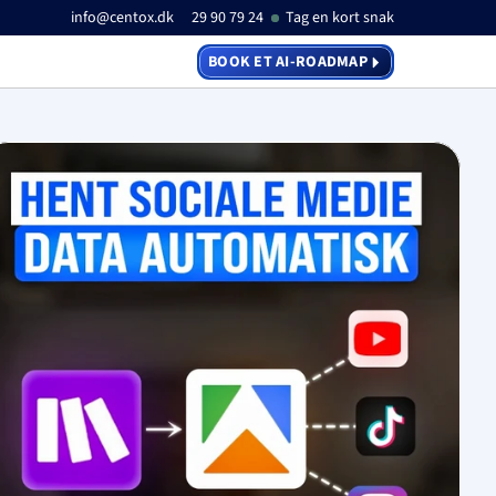
info@centox.dk
29 90 79 24
Tag en kort snak
BOOK ET AI-ROADMAP