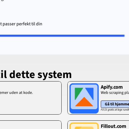
passer perfekt til din 
til dette system
Apify.com
temer uden at kode.
Web scraping pla
Gå til hjemm
Få $5 gratis at lege rund
Fillout.com