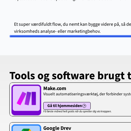
Et super værdifuldt flow, du nemt kan bygge videre på, så det 
virksomheds analyse- eller marketingbehov.
Tools og software brugt 
Make.com
Visuelt automatiseringsværktøj, der forbinder sys
Gå til hjemmesiden
Få første måned helt gratis når du opretter dig via knappen.
Google Drev